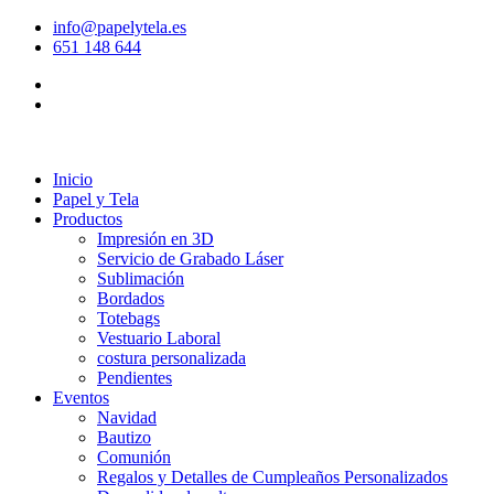
info@papelytela.es
651 148 644
Inicio
Papel y Tela
Productos
Impresión en 3D
Servicio de Grabado Láser
Sublimación
Bordados
Totebags
Vestuario Laboral
costura personalizada
Pendientes
Eventos
Navidad
Bautizo
Comunión
Regalos y Detalles de Cumpleaños Personalizados