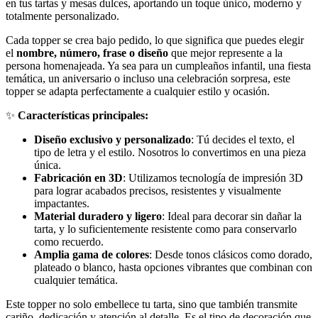
en tus tartas y mesas dulces, aportando un toque único, moderno y
totalmente personalizado.
Cada topper se crea bajo pedido, lo que significa que puedes elegir
el
nombre, número, frase o diseño
que mejor represente a la
persona homenajeada. Ya sea para un cumpleaños infantil, una fiesta
temática, un aniversario o incluso una celebración sorpresa, este
topper se adapta perfectamente a cualquier estilo y ocasión.
✨
Características principales:
Diseño exclusivo y personalizado
: Tú decides el texto, el
tipo de letra y el estilo. Nosotros lo convertimos en una pieza
única.
Fabricación en 3D
: Utilizamos tecnología de impresión 3D
para lograr acabados precisos, resistentes y visualmente
impactantes.
Material duradero y ligero
: Ideal para decorar sin dañar la
tarta, y lo suficientemente resistente como para conservarlo
como recuerdo.
Amplia gama de colores
: Desde tonos clásicos como dorado,
plateado o blanco, hasta opciones vibrantes que combinan con
cualquier temática.
Este topper no solo embellece tu tarta, sino que también transmite
cariño, dedicación y atención al detalle. Es el tipo de decoración que