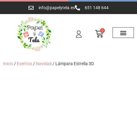
info@papelytela.es
651 148 644
0
Inicio
/
Eventos
/
Navidad
/ Lámpara Estrella 3D