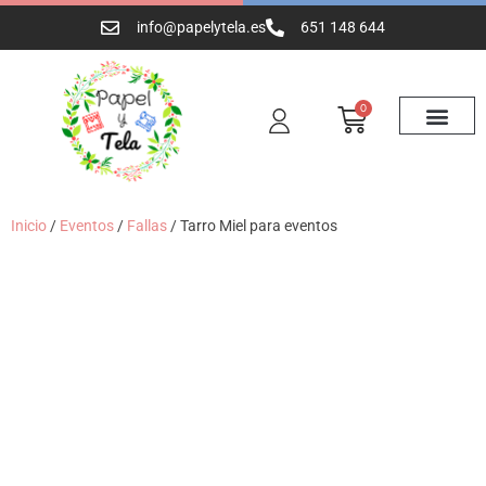
info@papelytela.es
651 148 644
0
Inicio
/
Eventos
/
Fallas
/ Tarro Miel para eventos