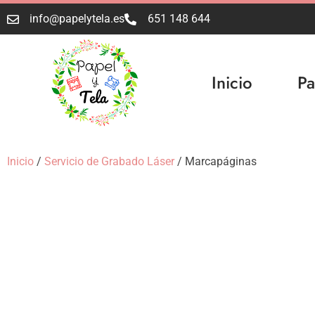
info@papelytela.es
651 148 644
Inicio
Pa
Inicio
/
Servicio de Grabado Láser
/ Marcapáginas