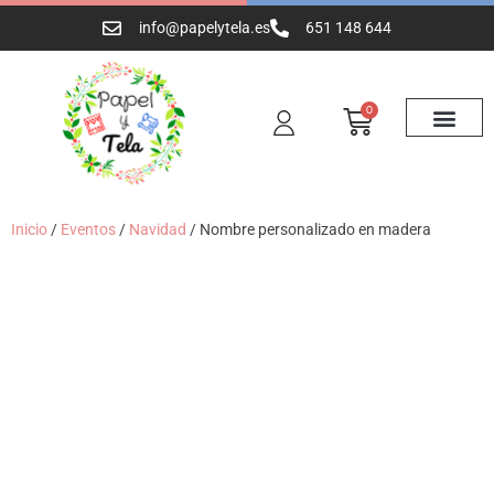
info@papelytela.es
651 148 644
0
Inicio
/
Eventos
/
Navidad
/ Nombre personalizado en madera