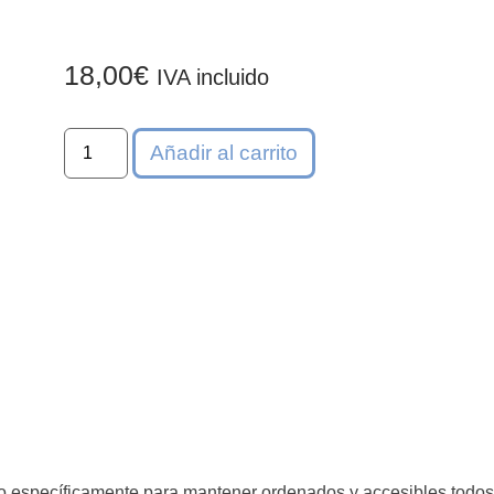
18,00
€
IVA incluido
Añadir al carrito
 específicamente para mantener ordenados y accesibles todos