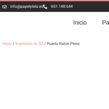
info@papelytela.es
651 148 644
Inicio
Pa
Inicio
/
Impresión en 3D
/ Puerta Raton Perez