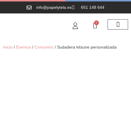
info@papelytela.es
651 148 644
0
Inicio
/
Eventos
/
Comunión
/ Sudadera kitsune personalizada