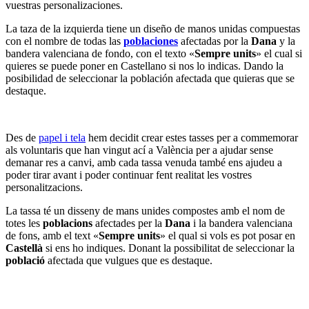
vuestras personalizaciones.
La taza de la izquierda tiene un diseño de manos unidas compuestas
con el nombre de todas las
poblaciones
afectadas por la
Dana
y la
bandera valenciana de fondo, con el texto «
Sempre units
» el cual si
quieres se puede poner en Castellano si nos lo indicas. Dando la
posibilidad de seleccionar la población afectada que quieras que se
destaque.
Des de
papel i tela
hem decidit crear estes tasses per a commemorar
als voluntaris que han vingut ací a València per a ajudar sense
demanar res a canvi, amb cada tassa venuda també ens ajudeu a
poder tirar avant i poder continuar fent realitat les vostres
personalitzacions.
La tassa té un disseny de mans unides compostes amb el nom de
totes les
poblacions
afectades per la
Dana
i la bandera valenciana
de fons, amb el text «
Sempre units
» el qual si vols es pot posar en
Castellà
si ens ho indiques. Donant la possibilitat de seleccionar la
població
afectada que vulgues que es destaque.