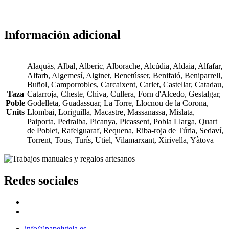
Información adicional
Alaquàs, Albal, Alberic, Alborache, Alcúdia, Aldaia, Alfafar,
Alfarb, Algemesí, Alginet, Benetússer, Benifaió, Beniparrell,
Buñol, Camporrobles, Carcaixent, Carlet, Castellar, Catadau,
Taza
Catarroja, Cheste, Chiva, Cullera, Forn d'Alcedo, Gestalgar,
Poble
Godelleta, Guadassuar, La Torre, Llocnou de la Corona,
Units
Llombai, Loriguilla, Macastre, Massanassa, Mislata,
Paiporta, Pedralba, Picanya, Picassent, Pobla Llarga, Quart
de Poblet, Rafelguaraf, Requena, Riba-roja de Túria, Sedaví,
Torrent, Tous, Turís, Utiel, Vilamarxant, Xirivella, Yàtova
Redes sociales
info@papelytela.es