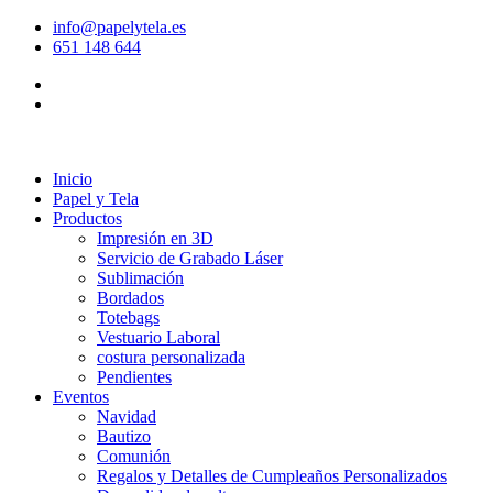
info@papelytela.es
651 148 644
Inicio
Papel y Tela
Productos
Impresión en 3D
Servicio de Grabado Láser
Sublimación
Bordados
Totebags
Vestuario Laboral
costura personalizada
Pendientes
Eventos
Navidad
Bautizo
Comunión
Regalos y Detalles de Cumpleaños Personalizados