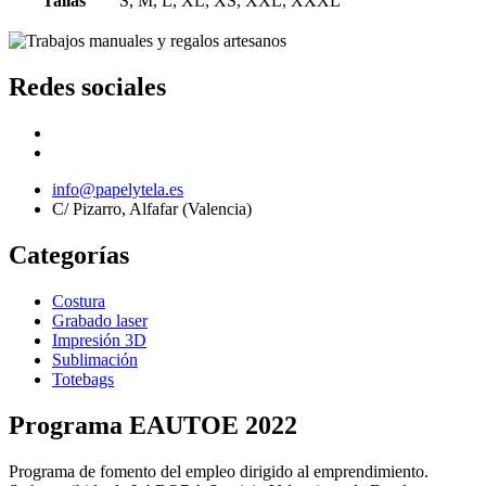
Tallas
S, M, L, XL, XS, XXL, XXXL
Redes sociales
info@papelytela.es
C/ Pizarro, Alfafar (Valencia)
Categorías
Costura
Grabado laser
Impresión 3D
Sublimación
Totebags
Programa EAUTOE 2022
Programa de fomento del empleo dirigido al emprendimiento.