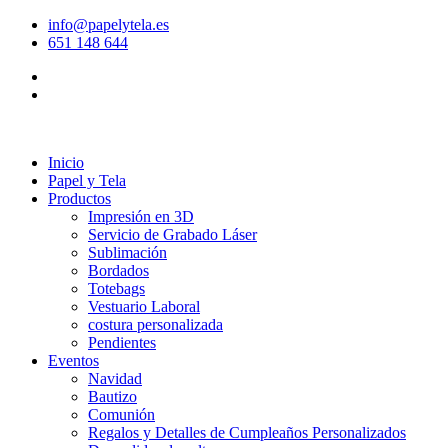
info@papelytela.es
651 148 644
Inicio
Papel y Tela
Productos
Impresión en 3D
Servicio de Grabado Láser
Sublimación
Bordados
Totebags
Vestuario Laboral
costura personalizada
Pendientes
Eventos
Navidad
Bautizo
Comunión
Regalos y Detalles de Cumpleaños Personalizados