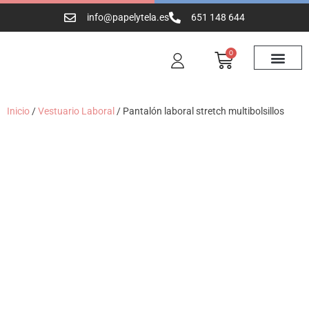
info@papelytela.es
651 148 644
0
Inicio
/
Vestuario Laboral
/ Pantalón laboral stretch multibolsillos